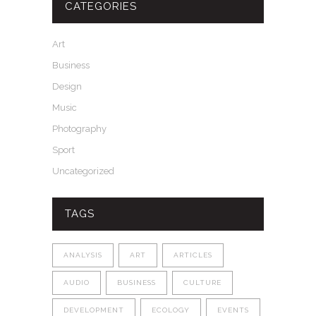
CATEGORIES
Art
Business
Design
Music
Photography
Sport
Uncategorized
TAGS
ANALYSIS
ART
ARTICLES
AUDIO
BUSINESS
CULTURE
DEVELOPMENT
ECOLOGY
EVENTS