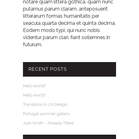
notare quam littera gothica, quam nunc
putamus parum claram, anteposuerit
litterarum formas humanitatis per
seacula quarta decima et quinta decima.
Eodem modo typi, qui nunc nobis
videntur parum clari, fiant sollemnes in
futurum.
RECENT POSTS
Hello world!
Hello world!
Transitions In UX Design
Portugal summer gallery
Josh Smith – Already There