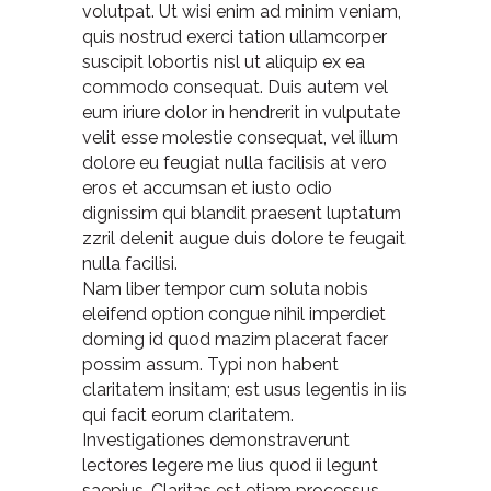
volutpat. Ut wisi enim ad minim veniam,
quis nostrud exerci tation ullamcorper
suscipit lobortis nisl ut aliquip ex ea
commodo consequat. Duis autem vel
eum iriure dolor in hendrerit in vulputate
velit esse molestie consequat, vel illum
dolore eu feugiat nulla facilisis at vero
eros et accumsan et iusto odio
dignissim qui blandit praesent luptatum
zzril delenit augue duis dolore te feugait
nulla facilisi.
Nam liber tempor cum soluta nobis
eleifend option congue nihil imperdiet
doming id quod mazim placerat facer
possim assum. Typi non habent
claritatem insitam; est usus legentis in iis
qui facit eorum claritatem.
Investigationes demonstraverunt
lectores legere me lius quod ii legunt
saepius. Claritas est etiam processus