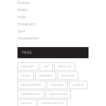
Business
Design
Music
Photography
Sport
Uncategorized
TAGS
ANALYSIS
ART
ARTICLES
AUDIO
BUSINESS
CULTURE
DEVELOPMENT
ECOLOGY
EVENTS
INFORMATION
INSPIRATION
NATURE
OPPORTUNITIES