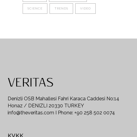
SCIENCE
TRENDS
VIDEO
Denizli OSB Mahallesi Fahri Karaca Caddesi No:14
Honaz / DENIZLI 20330 TURKEY
info@theveritas.com I Phone: +90 258 502 0074
KVKK