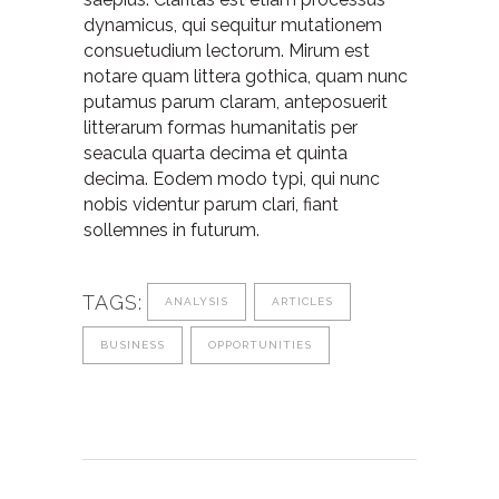
dynamicus, qui sequitur mutationem
consuetudium lectorum. Mirum est
notare quam littera gothica, quam nunc
putamus parum claram, anteposuerit
litterarum formas humanitatis per
seacula quarta decima et quinta
decima. Eodem modo typi, qui nunc
nobis videntur parum clari, fiant
sollemnes in futurum.
TAGS:
ANALYSIS
ARTICLES
BUSINESS
OPPORTUNITIES