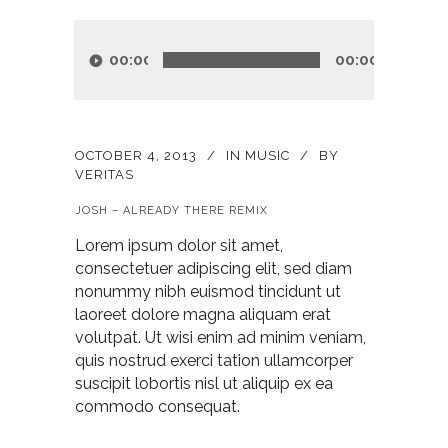
Audio
Player
00:00
00:00
OCTOBER 4, 2013
IN
MUSIC
BY
VERITAS
JOSH – ALREADY THERE REMIX
Lorem ipsum dolor sit amet,
consectetuer adipiscing elit, sed diam
nonummy nibh euismod tincidunt ut
laoreet dolore magna aliquam erat
volutpat. Ut wisi enim ad minim veniam,
quis nostrud exerci tation ullamcorper
suscipit lobortis nisl ut aliquip ex ea
commodo consequat.