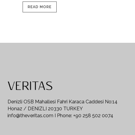
READ MORE
Denizli OSB Mahallesi Fahri Karaca Caddesi No:14
Honaz / DENIZLI 20330 TURKEY
info@theveritas.com I Phone: +90 258 502 0074