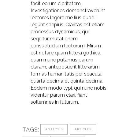
facit eorum claritatem.
Investigationes demonstraverunt
lectores legere me lius quod ii
legunt saepius. Claritas est etiam
processus dynamicus, qui
sequitur mutationem
consuetudium lectorum. Mirum
est notare quam littera gothica,
quam nunc putamus parum
claram, anteposuerit litterarum
formas humanitatis per seacula
quarta decima et quinta decima.
Eodem modo typi, qui nunc nobis
videntur parum clari, fiant
sollemnes in futurum.
TAGS:
ANALYSIS
ARTICLES