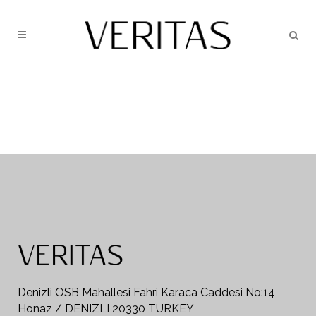
Denizli OSB Mahallesi Fahri Karaca Caddesi No:14
Honaz / DENIZLI 20330 TURKEY