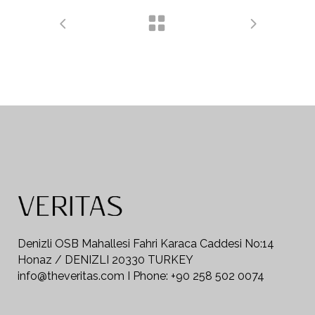
Denizli OSB Mahallesi Fahri Karaca Caddesi No:14
Honaz / DENIZLI 20330 TURKEY
info@theveritas.com I Phone: +90 258 502 0074