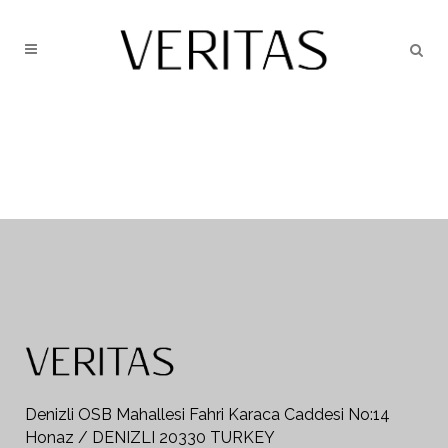
Denizli OSB Mahallesi Fahri Karaca Caddesi No:14
Honaz / DENIZLI 20330 TURKEY